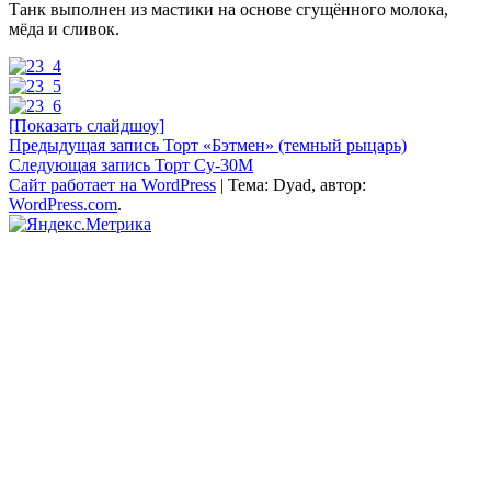
Танк выполнен из мастики на основе сгущённого молока,
мёда и сливок.
[Показать слайдшоу]
Навигация
Предыдущая запись
Торт «Бэтмен» (темный рыцарь)
Следующая запись
Торт Су-30М
по
Сайт работает на WordPress
|
Тема: Dyad, автор:
записям
WordPress.com
.