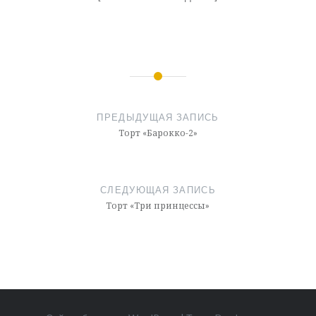
Навигация
по
ПРЕДЫДУЩАЯ ЗАПИСЬ
записям
Торт «Барокко-2»
СЛЕДУЮЩАЯ ЗАПИСЬ
Торт «Три принцессы»